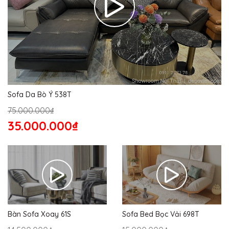
Sofa Da Bò Ý 538T
75.000.000₫
35.000.000₫
Bàn Sofa Xoay 61S
Sofa Bed Bọc Vải 698T