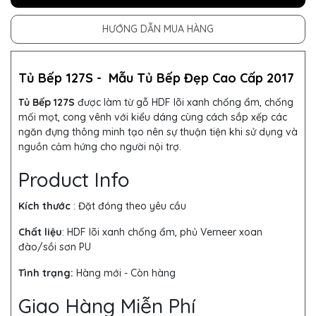
HƯỚNG DẪN MUA HÀNG
Tủ Bếp 127S -
Mẫu
Tủ Bếp
Đẹp Cao Cấp 2017
Tủ Bếp 127S
được làm từ gỗ HDF lõi xanh chống ẩm, chống
mối mọt, cong vênh với kiểu dáng cùng cách sắp xếp các
ngăn đựng thông minh tạo nên sự thuận tiện khi sử dụng và
nguồn cảm hứng cho người nội trợ.
Product Info
Kích thước
: Đặt đóng theo yêu cầu
Chất liệu
: HDF lõi xanh chống ẩm, phủ Verneer xoan
đào/sồi sơn PU
Tình trạng:
Hàng mới - Còn hàng
Giao Hàng Miễn Phí