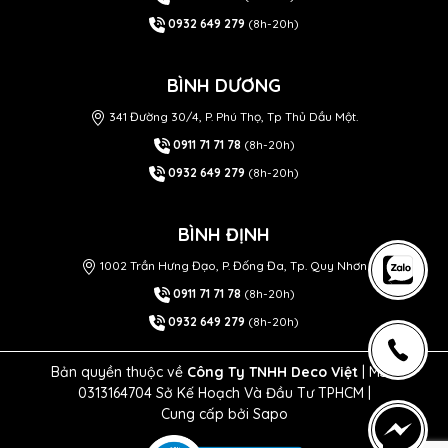
0932 649 279
(8h-20h)
BÌNH DƯƠNG
341 Đường 30/4, P. Phú Thọ, Tp Thủ Dầu Một.
0911 71 71 78
(8h-20h)
0932 649 279
(8h-20h)
BÌNH ĐỊNH
1002 Trần Hưng Đạo, P. Đống Đa, Tp. Quy Nhơn
0911 71 71 78
(8h-20h)
0932 649 279
(8h-20h)
Bản quyền thuộc về
Công Ty TNHH Deco Việt
| MST
0313164704 Sở Kế Hoạch Và Đầu Tư TPHCM |
Cung cấp bởi
Sapo