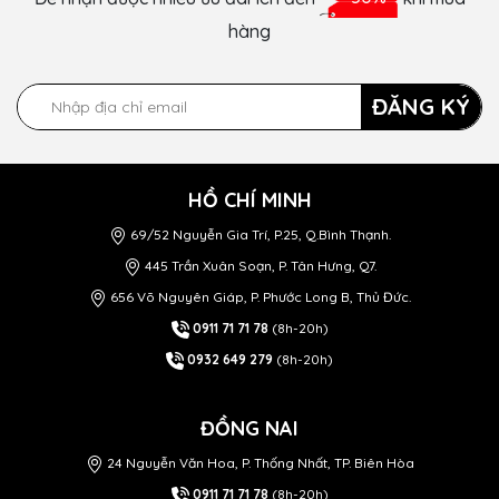
hàng
ĐĂNG KÝ
HỒ CHÍ MINH
69/52 Nguyễn Gia Trí, P.25, Q.Bình Thạnh.
445 Trần Xuân Soạn, P. Tân Hưng, Q7.
656 Võ Nguyên Giáp, P. Phước Long B, Thủ Đức.
0911 71 71 78
(8h-20h)
0932 649 279
(8h-20h)
ĐỒNG NAI
24 Nguyễn Văn Hoa, P. Thống Nhất, TP. Biên Hòa
0911 71 71 78
(8h-20h)