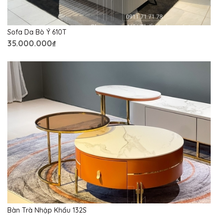
Sofa Da Bò Ý 610T
35.000.000₫
Bàn Trà Nhập Khẩu 132S