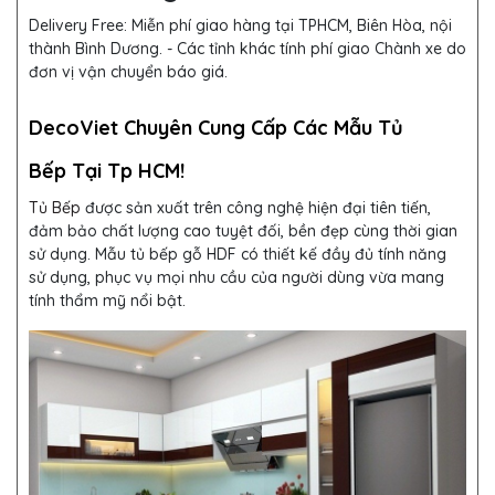
Delivery Free:
Miễn phí giao hàng tại TPHCM, Biên Hòa, nội
thành Bình Dương. - Các tỉnh khác tính phí giao Chành xe do
đơn vị vận chuyển báo giá.
DecoViet Chuyên Cung Cấp Các Mẫu Tủ
Bếp Tại Tp HCM!
Tủ Bếp
được sản xuất trên công nghệ hiện đại tiên tiến,
đảm bảo chất lượng cao tuyệt đối, bền đẹp cùng thời gian
sử dụng. Mẫu tủ bếp gỗ HDF
có thiết kế đầy đủ tính năng
sử dụng, phục vụ mọi nhu cầu của người dùng vừa mang
tính thẩm mỹ nổi bật.