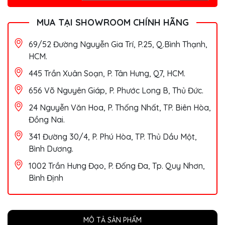
MUA TẠI SHOWROOM CHÍNH HÃNG
69/52 Đường Nguyễn Gia Trí, P.25, Q.Bình Thạnh,
HCM.
445 Trần Xuân Soạn, P. Tân Hưng, Q7, HCM.
656 Võ Nguyên Giáp, P. Phước Long B, Thủ Đức.
24 Nguyễn Văn Hoa, P. Thống Nhất, TP. Biên Hòa,
Đồng Nai.
341 Đường 30/4, P. Phú Hòa, TP. Thủ Dầu Một,
Bình Dương.
1002 Trần Hưng Đạo, P. Đống Đa, Tp. Quy Nhơn,
Bình Định
MÔ TẢ SẢN PHẨM