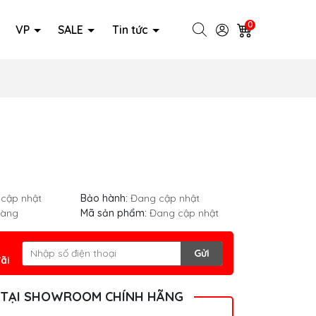
0
VP
SALE
Tin tức
cập nhật
Bảo hành:
Đang cập nhật
hàng
Mã sản phẩm:
Đang cập nhật
Gửi
ãi
 TẠI SHOWROOM CHÍNH HÃNG