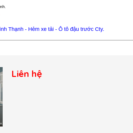
ình.
7
h Thạnh - Hẻm xe tải - Ô tô đậu trước Cty.
Liên hệ