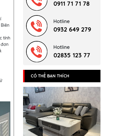
0911 71 71 78
í
Hotline
 Biên
0932 649 279
c tính
 đơn
Hotline
.
02835 123 77
CÓ THỂ BẠN THÍCH
sử