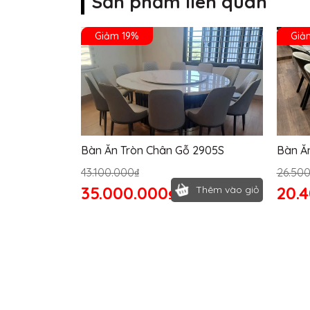
Sản phẩm liên quan
Giảm 19%
Giả
Bàn Ăn Tròn Chân Gỗ 2905S
Bàn Ă
43.100.000₫
26.50
35.000.000₫
20.
Thêm vào giỏ