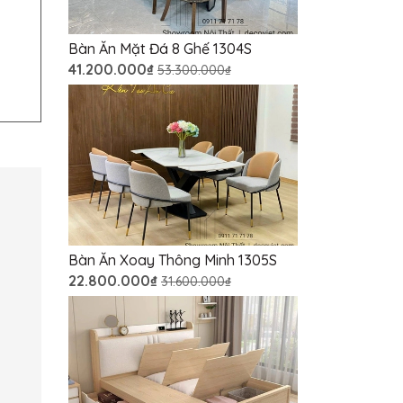
Bàn Ăn Mặt Đá 8 Ghế 1304S
41.200.000₫
53.300.000₫
Bàn Ăn Xoay Thông Minh 1305S
22.800.000₫
31.600.000₫