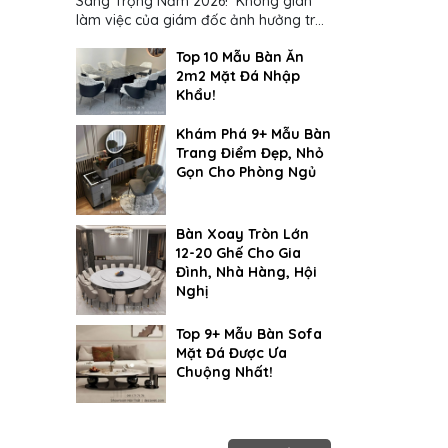
Sang Trọng Năm 2026! Không gian
làm việc của giám đốc ảnh hưởng trực
tiếp đến cách suy nghĩ và ra quyết
Top 10 Mẫu Bàn Ăn
định...
2m2 Mặt Đá Nhập
Khẩu!
Khám Phá 9+ Mẫu Bàn
Trang Điểm Đẹp, Nhỏ
Gọn Cho Phòng Ngủ
Bàn Xoay Tròn Lớn
12-20 Ghế Cho Gia
Đình, Nhà Hàng, Hội
Nghị
Top 9+ Mẫu Bàn Sofa
Mặt Đá Được Ưa
Chuộng Nhất!