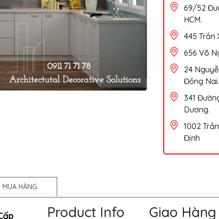
69/52 Đườ
HCM.
445 Trần 
656 Võ Ng
24 Nguyễn
Đồng Nai.
341 Đường
Dương.
1002 Trần
Định
 MUA HÀNG
Product Info
Giao Hàng
Cấp