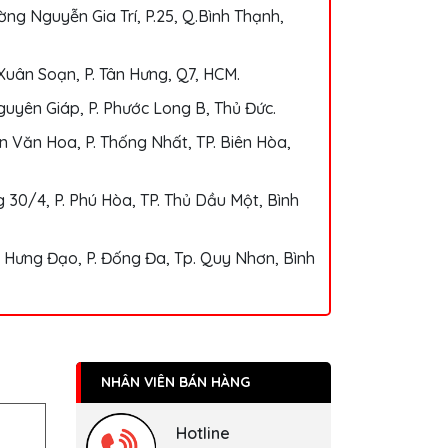
ng Nguyễn Gia Trí, P.25, Q.Bình Thạnh,
Xuân Soạn, P. Tân Hưng, Q7, HCM.
uyên Giáp, P. Phước Long B, Thủ Đức.
 Văn Hoa, P. Thống Nhất, TP. Biên Hòa,
 30/4, P. Phú Hòa, TP. Thủ Dầu Một, Bình
 Hưng Đạo, P. Đống Đa, Tp. Quy Nhơn, Bình
NHÂN VIÊN BÁN HÀNG
Hotline