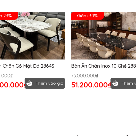
m 23%
Giảm 30%
n Chân Gỗ Mặt Đá 2864S
Bàn Ăn Chân Inox 10 Ghế 28
0.000₫
73.000.000₫
400.000₫
51.200.000₫
Thêm vào giỏ
Thêm v