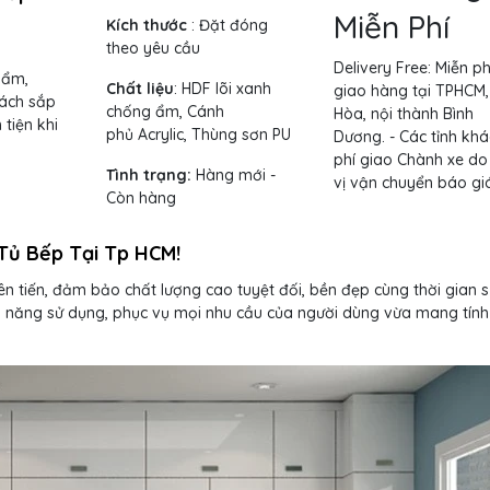
Miễn Phí
Kích thước
: Đặt đóng
theo yêu cầu
Delivery Free:
Miễn ph
 ẩm,
Chất liệu
: HDF lõi xanh
giao hàng tại TPHCM,
cách sắp
chống ẩm, Cánh
Hòa, nội thành Bình
tiện khi
phủ Acrylic, Thùng sơn PU
Dương. - Các tỉnh khá
phí giao Chành xe do
Tình trạng:
Hàng mới -
vị vận chuyển báo giá
Còn hàng
Tủ Bếp Tại Tp HCM!
ên tiến, đảm bảo chất lượng cao tuyệt đối, bền đẹp cùng thời gian 
nh năng sử dụng, phục vụ mọi nhu cầu của người dùng vừa mang tính