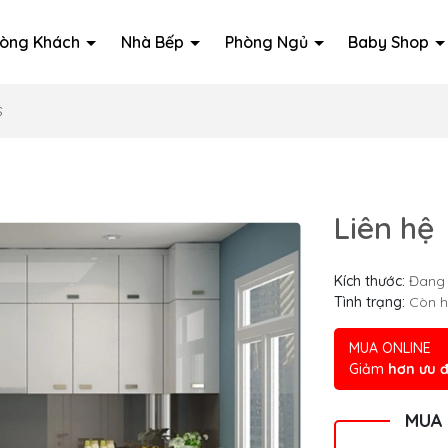
òng Khách
Nhà Bếp
Phòng Ngủ
Baby Shop
S
Liên hệ
Kích thước:
Đang 
Tình trạng:
Còn 
MUA ONLINE
Giảm
hơn ưu đ
MUA