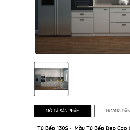
MÔ TẢ SẢN PHẨM
HƯỚNG DẪN
Tủ Bếp 130S -
Mẫu
Tủ Bếp
Đẹp Cao 