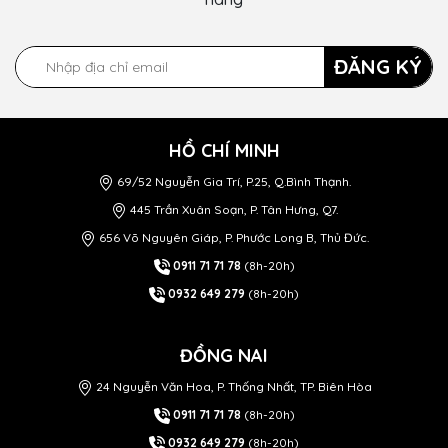
ĐĂNG KÝ
HỒ CHÍ MINH
69/52 Nguyễn Gia Trí, P.25, Q.Bình Thạnh.
445 Trần Xuân Soạn, P. Tân Hưng, Q7.
656 Võ Nguyên Giáp, P. Phước Long B, Thủ Đức.
0911 71 71 78
(8h-20h)
0932 649 279
(8h-20h)
ĐỒNG NAI
24 Nguyễn Văn Hoa, P. Thống Nhất, TP. Biên Hòa
0911 71 71 78
(8h-20h)
0932 649 279
(8h-20h)