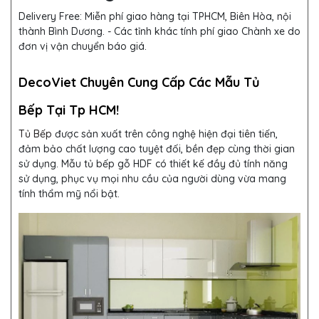
Delivery Free:
Miễn phí giao hàng tại TPHCM, Biên Hòa, nội
thành Bình Dương. - Các tỉnh khác tính phí giao Chành xe do
đơn vị vận chuyển báo giá.
DecoViet Chuyên Cung Cấp Các Mẫu Tủ
Bếp Tại Tp HCM!
Tủ Bếp
được sản xuất trên công nghệ hiện đại tiên tiến,
đảm bảo chất lượng cao tuyệt đối, bền đẹp cùng thời gian
sử dụng. Mẫu tủ bếp gỗ HDF
có thiết kế đầy đủ tính năng
sử dụng, phục vụ mọi nhu cầu của người dùng vừa mang
tính thẩm mỹ nổi bật.