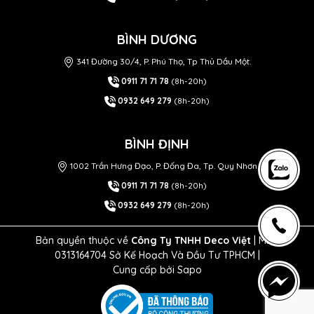
BÌNH DƯƠNG
341 Đường 30/4, P. Phú Thọ, Tp Thủ Dầu Một.
0911 71 71 78
(8h-20h)
0932 649 279
(8h-20h)
BÌNH ĐỊNH
1002 Trần Hưng Đạo, P. Đống Đa, Tp. Quy Nhơn
0911 71 71 78
(8h-20h)
0932 649 279
(8h-20h)
Bản quyền thuộc về
Công Ty TNHH Deco Việt
| MST
0313164704 Sở Kế Hoạch Và Đầu Tư TPHCM |
Cung cấp bởi
Sapo