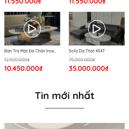
11.550.000₫
11.550.000₫
Bàn Trà Mặt Đá Chân Inox
Sofa Da Thật 454T
176S
12.500.000₫
75.000.000₫
10.450.000₫
35.000.000₫
Tin mới nhất