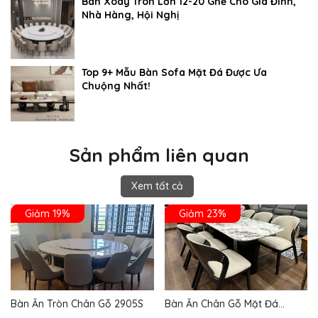
Bàn Xoay Tròn Lớn 12-20 Ghế Cho Gia Đình,
Nhà Hàng, Hội Nghị
Top 9+ Mẫu Bàn Sofa Mặt Đá Được Ưa
Chuộng Nhất!
Sản phẩm liên quan
Xem tất cả
Giảm 19%
Giảm 23%
Bàn Ăn Tròn Chân Gỗ 2905S
Bàn Ăn Chân Gỗ Mặt Đá
2864S