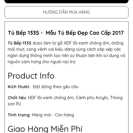
HƯỚNG DẪN MUA HÀNG
Tủ Bếp 133S -
Mẫu
Tủ Bếp
Đẹp Cao Cấp 2017
Tủ Bếp 133S
được làm từ gỗ HDF lõi xanh chống ẩm, chống
mối mọt, cong vênh với kiểu dáng cùng cách sắp xếp các
ngăn đựng thông minh tạo nên sự thuận tiện khi sử dụng và
nguồn cảm hứng cho người nội trợ.
Product Info
Kích thước
: Đặt đóng theo yêu cầu
Chất liệu
: HDF lõi xanh chống ẩm, Cánh phủ Acrylic, Thùng
sơn PU
Tình trạng:
Hàng mới - Còn hàng
Giao Hàng Miễn Phí