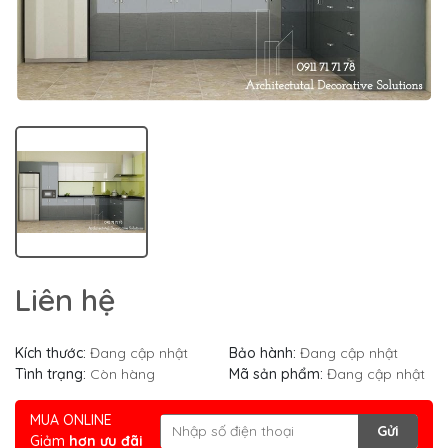
Liên hệ
Kích thước:
Đang cập nhật
Bảo hành:
Đang cập nhật
Tình trạng:
Còn hàng
Mã sản phẩm:
Đang cập nhật
MUA ONLINE
Gửi
Giảm
hơn ưu đãi