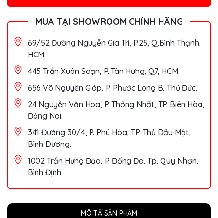
MUA TẠI SHOWROOM CHÍNH HÃNG
69/52 Đường Nguyễn Gia Trí, P.25, Q.Bình Thạnh,
HCM.
445 Trần Xuân Soạn, P. Tân Hưng, Q7, HCM.
656 Võ Nguyên Giáp, P. Phước Long B, Thủ Đức.
24 Nguyễn Văn Hoa, P. Thống Nhất, TP. Biên Hòa,
Đồng Nai.
341 Đường 30/4, P. Phú Hòa, TP. Thủ Dầu Một,
Bình Dương.
1002 Trần Hưng Đạo, P. Đống Đa, Tp. Quy Nhơn,
Bình Định
MÔ TẢ SẢN PHẨM