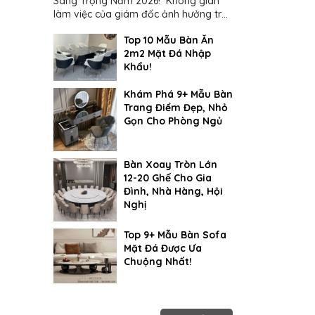
Sang Trọng Năm 2026! Không gian
làm việc của giám đốc ảnh hưởng trực
tiếp đến cách suy nghĩ và ra quyết
Top 10 Mẫu Bàn Ăn
định...
2m2 Mặt Đá Nhập
Khẩu!
Khám Phá 9+ Mẫu Bàn
Trang Điểm Đẹp, Nhỏ
Gọn Cho Phòng Ngủ
Bàn Xoay Tròn Lớn
12-20 Ghế Cho Gia
Đình, Nhà Hàng, Hội
Nghị
Top 9+ Mẫu Bàn Sofa
Mặt Đá Được Ưa
Chuộng Nhất!