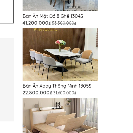
Bàn Ăn Mặt Đá 8 Ghế 1304S
41.200.000₫
53.300.000₫
Bàn Ăn Xoay Thông Minh 1305S
22.800.000₫
31.600.000₫