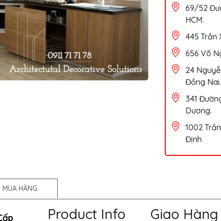
69/52 Đườ
HCM.
445 Trần 
656 Võ Ng
24 Nguyễn
Đồng Nai.
341 Đường
Dương.
1002 Trần
Định
 MUA HÀNG
Product Info
Giao Hàng
Cấp