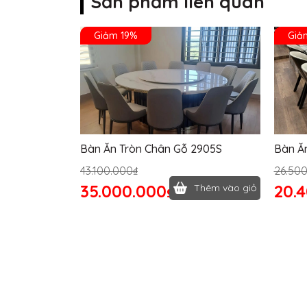
Sản phẩm liên quan
Giảm 19%
Giả
Bàn Ăn Tròn Chân Gỗ 2905S
Bàn Ă
43.100.000₫
26.50
35.000.000₫
20.
Thêm vào giỏ