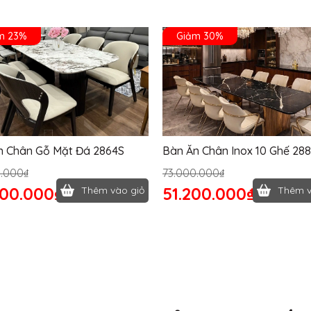
m 23%
Giảm 30%
n Chân Gỗ Mặt Đá 2864S
Bàn Ăn Chân Inox 10 Ghế 28
0.000₫
73.000.000₫
400.000₫
51.200.000₫
Thêm vào giỏ
Thêm v