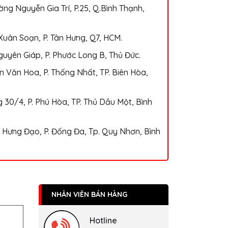
ng Nguyễn Gia Trí, P.25, Q.Bình Thạnh,
Xuân Soạn, P. Tân Hưng, Q7, HCM.
uyên Giáp, P. Phước Long B, Thủ Đức.
 Văn Hoa, P. Thống Nhất, TP. Biên Hòa,
 30/4, P. Phú Hòa, TP. Thủ Dầu Một, Bình
 Hưng Đạo, P. Đống Đa, Tp. Quy Nhơn, Bình
NHÂN VIÊN BÁN HÀNG
Hotline