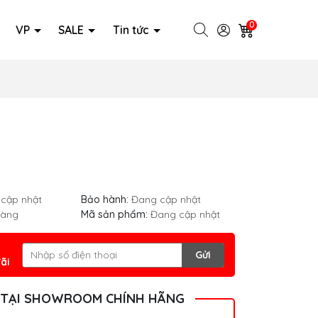
0
VP
SALE
Tin tức
cập nhật
Bảo hành:
Đang cập nhật
hàng
Mã sản phẩm:
Đang cập nhật
Gửi
ãi
 TẠI SHOWROOM CHÍNH HÃNG