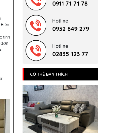
0911 71 71 78
í
Hotline
 Biên
0932 649 279
c tính
 đơn
Hotline
.
02835 123 77
CÓ THỂ BẠN THÍCH
sử