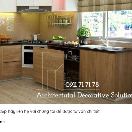
ẹp hãy liên hệ với chúng tôi để được tư vấn chi tiết.
ình.
7