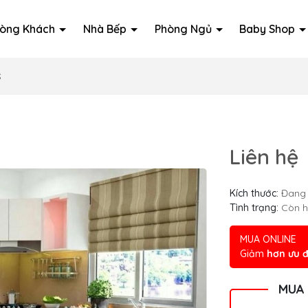
òng Khách
Nhà Bếp
Phòng Ngủ
Baby Shop
S
Liên hệ
Kích thước:
Đang 
Tình trạng:
Còn 
MUA ONLINE
Giảm
hơn ưu đ
MUA