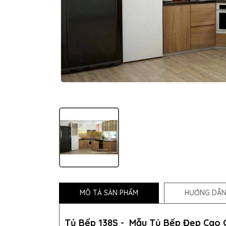
MÔ TẢ SẢN PHẨM
HƯỚNG DẪN
Tủ Bếp 138S -
Mẫu
Tủ Bếp
Đẹp Cao 