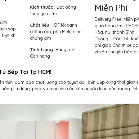
Miễn Phí
Kích thước
: Đặt đóng
theo yêu cầu
Delivery Free:
Miễn ph
 ẩm,
Chất liệu
: HDF lõi xanh
giao hàng tại TPHCM,
cách sắp
chống ẩm, phủ Melamine
Hòa, nội thành Bình
tiện khi
chống ẩm
Dương. - Các tỉnh khá
phí giao Chành xe do
Tình trạng:
Hàng mới -
vị vận chuyển báo giá
Còn hàng
Tủ Bếp Tại Tp HCM!
ên tiến, đảm bảo chất lượng cao tuyệt đối, bền đẹp cùng thời gian 
nh năng sử dụng, phục vụ mọi nhu cầu của người dùng vừa mang tính