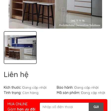
Liên hệ
Kích thước:
Đang cập nhật
Bảo hành:
Đang cập nhật
Tình trạng:
Còn hàng
Mã sản phẩm:
Đang cập nhật
MUA ONLINE
Gửi
Giảm
hơn ưu đãi