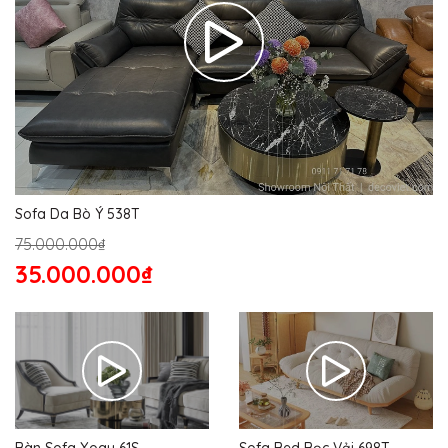
Sofa Da Bò Ý 538T
75.000.000₫
35.000.000₫
Bàn Sofa Xoay 61S
Sofa Bed Bọc Vải 698T