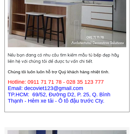
Nếu bạn đang có nhu cầu tìm kiếm mẫu
tủ bếp
đẹp hãy
liên hệ với chúng tôi để được tư vấn chi tiết.
Chúng tôi luôn luôn hỗ trợ Quý khách hàng nhiệt tình.
Hotline: 0911 71 71 78 - 028 35 123 777
Email: decoviet123@gmail.com
TP.HCM: 69/52, Đường D2, P. 25, Q. Bình
Thạnh - Hẻm xe tải - Ô tô đậu trước Cty.