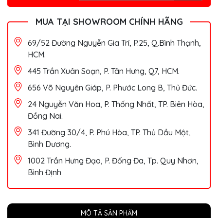
MUA TẠI SHOWROOM CHÍNH HÃNG
69/52 Đường Nguyễn Gia Trí, P.25, Q.Bình Thạnh,
HCM.
445 Trần Xuân Soạn, P. Tân Hưng, Q7, HCM.
656 Võ Nguyên Giáp, P. Phước Long B, Thủ Đức.
24 Nguyễn Văn Hoa, P. Thống Nhất, TP. Biên Hòa,
Đồng Nai.
341 Đường 30/4, P. Phú Hòa, TP. Thủ Dầu Một,
Bình Dương.
1002 Trần Hưng Đạo, P. Đống Đa, Tp. Quy Nhơn,
Bình Định
MÔ TẢ SẢN PHẨM