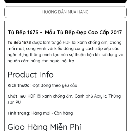
HƯỚNG DẪN MUA HÀNG
Tủ Bếp 167S -
Mẫu
Tủ Bếp
Đẹp Cao Cấp 2017
Tủ Bếp 167S
được làm từ gỗ HDF lõi xanh chống ẩm, chống
mối mọt, cong vênh với kiểu dáng cùng cách sắp xếp các
ngăn đựng thông minh tạo nên sự thuận tiện khi sử dụng và
nguồn cảm hứng cho người nội trợ.
Product Info
Kích thước
: Đặt đóng theo yêu cầu
Chất liệu
: HDF lõi xanh chống ẩm, Cánh phủ Acrylic, Thùng
sơn PU
Tình trạng:
Hàng mới - Còn hàng
Giao Hàng Miễn Phí