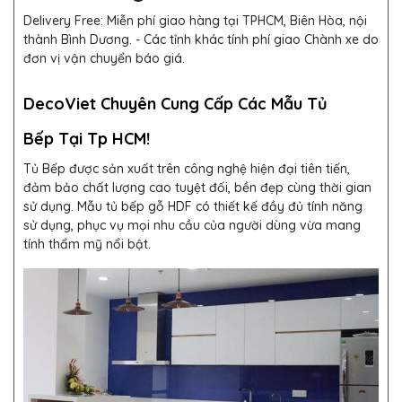
Delivery Free:
Miễn phí giao hàng tại TPHCM, Biên Hòa, nội
thành Bình Dương. - Các tỉnh khác tính phí giao Chành xe do
đơn vị vận chuyển báo giá.
DecoViet Chuyên Cung Cấp Các Mẫu Tủ
Bếp Tại Tp HCM!
Tủ Bếp
được sản xuất trên công nghệ hiện đại tiên tiến,
đảm bảo chất lượng cao tuyệt đối, bền đẹp cùng thời gian
sử dụng. Mẫu tủ bếp gỗ HDF
có thiết kế đầy đủ tính năng
sử dụng, phục vụ mọi nhu cầu của người dùng vừa mang
tính thẩm mỹ nổi bật.