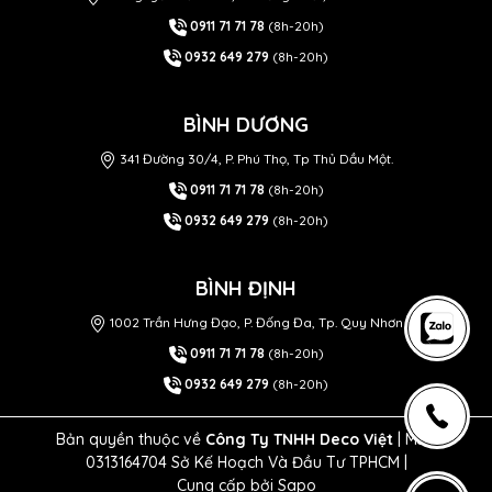
0911 71 71 78
(8h-20h)
0932 649 279
(8h-20h)
BÌNH DƯƠNG
341 Đường 30/4, P. Phú Thọ, Tp Thủ Dầu Một.
0911 71 71 78
(8h-20h)
0932 649 279
(8h-20h)
BÌNH ĐỊNH
1002 Trần Hưng Đạo, P. Đống Đa, Tp. Quy Nhơn
0911 71 71 78
(8h-20h)
0932 649 279
(8h-20h)
Bản quyền thuộc về
Công Ty TNHH Deco Việt
| MST
0313164704 Sở Kế Hoạch Và Đầu Tư TPHCM |
Cung cấp bởi
Sapo