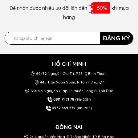
Để nhận được nhiều ưu đãi lên đến
50%
khi mua
hàng
ĐĂNG KÝ
HỒ CHÍ MINH
69/52 Nguyễn Gia Trí, P.25, Q.Bình Thạnh.
445 Trần Xuân Soạn, P. Tân Hưng, Q7.
656 Võ Nguyên Giáp, P. Phước Long B, Thủ Đức.
0911 71 71 78
(8h-20h)
0932 649 279
(8h-20h)
ĐỒNG NAI
24 Nguyễn Văn Hoa, P. Thống Nhất, TP. Biên Hòa