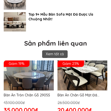
Top 9+ Mẫu Bàn Sofa Mặt Đá Được Ưa
Chuộng Nhất!
Sản phẩm liên quan
Xem tất cả
Giảm 19%
Giảm 23%
Bàn Ăn Tròn Chân Gỗ 2905S
Bàn Ăn Chân Gỗ Mặt Đá
2864S
43.100.000₫
26.500.000₫
35.000.000₫
20.400.000₫