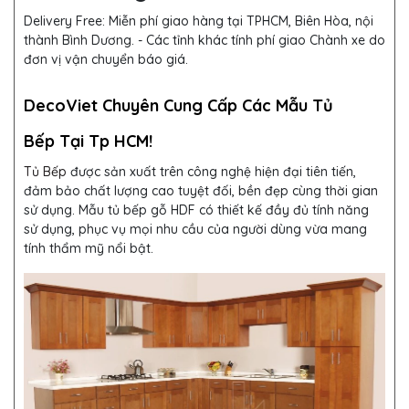
Delivery Free:
Miễn phí giao hàng tại TPHCM, Biên Hòa, nội
thành Bình Dương. - Các tỉnh khác tính phí giao Chành xe do
đơn vị vận chuyển báo giá.
DecoViet Chuyên Cung Cấp Các Mẫu Tủ
Bếp Tại Tp HCM!
Tủ Bếp
được sản xuất trên công nghệ hiện đại tiên tiến,
đảm bảo chất lượng cao tuyệt đối, bền đẹp cùng thời gian
sử dụng. Mẫu tủ bếp gỗ HDF
có thiết kế đầy đủ tính năng
sử dụng, phục vụ mọi nhu cầu của người dùng vừa mang
tính thẩm mỹ nổi bật.