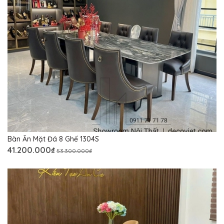
Bàn Ăn Mặt Đá 8 Ghế 1304S
41.200.000₫
53.300.000₫