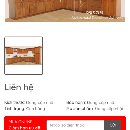
Liên hệ
Kích thước:
Đang cập nhật
Bảo hành:
Đang cập nhật
Tình trạng:
Còn hàng
Mã sản phẩm:
Đang cập nhật
MUA ONLINE
Gửi
Giảm
hơn ưu đãi