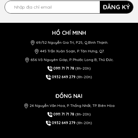
ĐĂNG KÝ
HỒ CHÍ MINH
69/52 Nguyễn Gia Trí, P.25, Q.Bình Thạnh.
445 Trần Xuân Soạn, P. Tân Hưng, Q7.
656 Võ Nguyên Giáp, P. Phước Long B, Thủ Đức.
0911 71 71 78
(8h-20h)
0932 649 279
(8h-20h)
ĐỒNG NAI
24 Nguyễn Văn Hoa, P. Thống Nhất, TP. Biên Hòa
0911 71 71 78
(8h-20h)
0932 649 279
(8h-20h)