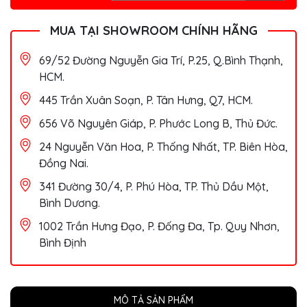
MUA TẠI SHOWROOM CHÍNH HÃNG
69/52 Đường Nguyễn Gia Trí, P.25, Q.Bình Thạnh,
HCM.
445 Trần Xuân Soạn, P. Tân Hưng, Q7, HCM.
656 Võ Nguyên Giáp, P. Phước Long B, Thủ Đức.
24 Nguyễn Văn Hoa, P. Thống Nhất, TP. Biên Hòa,
Đồng Nai.
341 Đường 30/4, P. Phú Hòa, TP. Thủ Dầu Một,
Bình Dương.
1002 Trần Hưng Đạo, P. Đống Đa, Tp. Quy Nhơn,
Bình Định
MÔ TẢ SẢN PHẨM