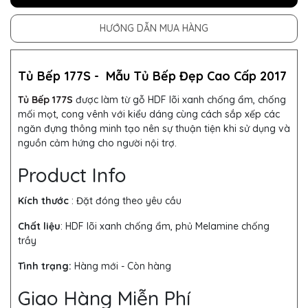
HƯỚNG DẪN MUA HÀNG
Tủ Bếp 177S -
Mẫu
Tủ Bếp
Đẹp Cao Cấp 2017
Tủ Bếp 177S
được làm từ gỗ HDF lõi xanh chống ẩm, chống
mối mọt, cong vênh với kiểu dáng cùng cách sắp xếp các
ngăn đựng thông minh tạo nên sự thuận tiện khi sử dụng và
nguồn cảm hứng cho người nội trợ.
Product Info
Kích thước
: Đặt đóng theo yêu cầu
Chất liệu
: HDF lõi xanh chống ẩm, phủ Melamine chống
trầy
Tình trạng:
Hàng mới - Còn hàng
Giao Hàng Miễn Phí