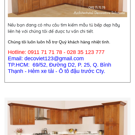
Nếu bạn đang có nhu cầu tìm kiếm mẫu
tủ bếp
đẹp hãy
liên hệ với chúng tôi để được tư vấn chi tiết.
Chúng tôi luôn luôn hỗ trợ Quý khách hàng nhiệt tình.
Hotline: 0911 71 71 78 - 028 35 123 777
Email: decoviet123@gmail.com
TP.HCM: 69/52, Đường D2, P. 25, Q. Bình
Thạnh - Hẻm xe tải - Ô tô đậu trước Cty.