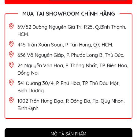
MUA TẠI SHOWROOM CHÍNH HÃNG
69/52 Đường Nguyễn Gia Trí, P.25, Q.Bình Thạnh,
HCM.
445 Trần Xuân Soạn, P. Tân Hưng, Q7, HCM.
656 Võ Nguyên Giáp, P. Phước Long B, Thủ Đức.
24 Nguyễn Văn Hoa, P. Thống Nhất, TP. Biên Hòa,
Đồng Nai.
341 Đường 30/4, P. Phú Hòa, TP. Thủ Dầu Một,
Bình Dương.
1002 Trần Hưng Đạo, P. Đống Đa, Tp. Quy Nhơn,
Bình Định
MÔ TẢ SẢN PHẨM