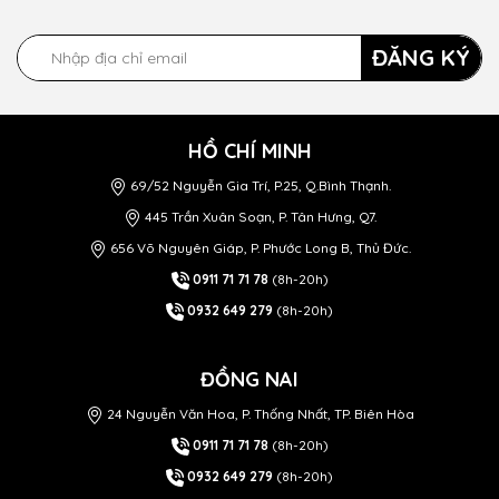
ĐĂNG KÝ
HỒ CHÍ MINH
69/52 Nguyễn Gia Trí, P.25, Q.Bình Thạnh.
445 Trần Xuân Soạn, P. Tân Hưng, Q7.
656 Võ Nguyên Giáp, P. Phước Long B, Thủ Đức.
0911 71 71 78
(8h-20h)
0932 649 279
(8h-20h)
ĐỒNG NAI
24 Nguyễn Văn Hoa, P. Thống Nhất, TP. Biên Hòa
0911 71 71 78
(8h-20h)
0932 649 279
(8h-20h)