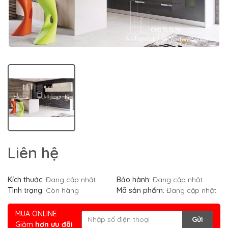
Liên hệ
Kích thước:
Đang cập nhật
Bảo hành:
Đang cập nhật
Tình trạng:
Còn hàng
Mã sản phẩm:
Đang cập nhật
MUA ONLINE
Gửi
Giảm
hơn ưu đãi