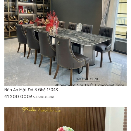
Bàn Ăn Mặt Đá 8 Ghế 1304S
41.200.000₫
53.300.000₫