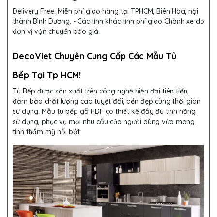
Delivery Free:
Miễn phí giao hàng tại TPHCM, Biên Hòa, nội
thành Bình Dương. - Các tỉnh khác tính phí giao Chành xe do
đơn vị vận chuyển báo giá.
DecoViet Chuyên Cung Cấp Các Mẫu Tủ
Bếp Tại Tp HCM!
Tủ Bếp
được sản xuất trên công nghệ hiện đại tiên tiến,
đảm bảo chất lượng cao tuyệt đối, bền đẹp cùng thời gian
sử dụng. Mẫu tủ bếp gỗ HDF
có thiết kế đầy đủ tính năng
sử dụng, phục vụ mọi nhu cầu của người dùng vừa mang
tính thẩm mỹ nổi bật.