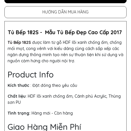
HƯỚNG DẪN MUA HÀNG
Tủ Bếp 182S -
Mẫu
Tủ Bếp
Đẹp Cao Cấp 2017
Tủ Bếp 182S
được làm từ gỗ HDF lõi xanh chống ẩm, chống
mối mọt, cong vênh với kiểu dáng cùng cách sắp xếp các
ngăn đựng thông minh tạo nên sự thuận tiện khi sử dụng và
nguồn cảm hứng cho người nội trợ.
Product Info
Kích thước
: Đặt đóng theo yêu cầu
Chất liệu
: HDF lõi xanh chống ẩm, Cánh phủ Acrylic, Thùng
sơn PU
Tình trạng:
Hàng mới - Còn hàng
Giao Hàng Miễn Phí