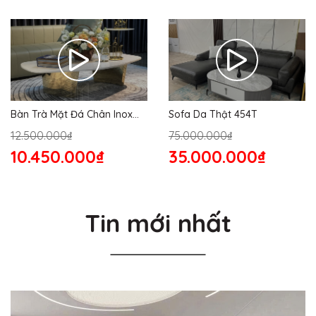
Bàn Trà Mặt Đá Chân Inox
Sofa Da Thật 454T
176S
12.500.000₫
75.000.000₫
10.450.000₫
35.000.000₫
Tin mới nhất