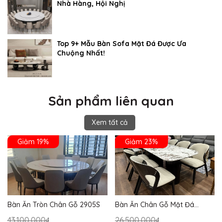
Nhà Hàng, Hội Nghị
Top 9+ Mẫu Bàn Sofa Mặt Đá Được Ưa
Chuộng Nhất!
Sản phẩm liên quan
Xem tất cả
Giảm 19%
Giảm 23%
Bàn Ăn Tròn Chân Gỗ 2905S
Bàn Ăn Chân Gỗ Mặt Đá
2864S
43.100.000₫
26.500.000₫