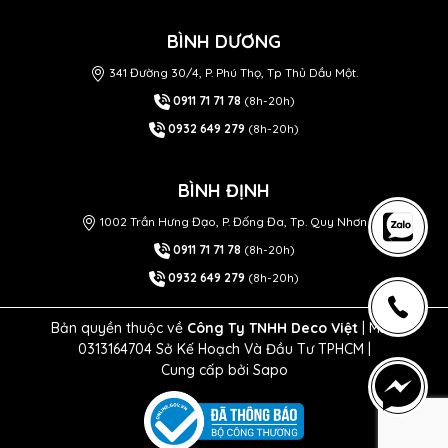
BÌNH DƯƠNG
341 Đường 30/4, P. Phú Thọ, Tp Thủ Dầu Một.
0911 71 71 78
(8h-20h)
0932 649 279
(8h-20h)
BÌNH ĐỊNH
1002 Trần Hưng Đạo, P. Đống Đa, Tp. Quy Nhơn
0911 71 71 78
(8h-20h)
0932 649 279
(8h-20h)
Bản quyền thuộc về
Công Ty TNHH Deco Việt
| MST
0313164704 Sở Kế Hoạch Và Đầu Tư TPHCM |
Cung cấp bởi
Sapo