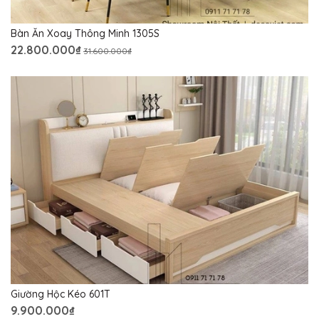
Bàn Ăn Xoay Thông Minh 1305S
22.800.000₫
31.600.000₫
Giường Hộc Kéo 601T
9.900.000₫