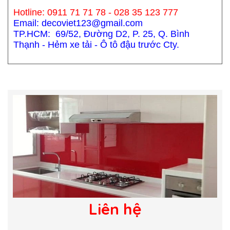
Hotline: 0911 71 71 78 - 028 35 123 777
Email: decoviet123@gmail.com
TP.HCM: 69/52, Đường D2, P. 25, Q. Bình
Thạnh - Hẻm xe tải - Ô tô đậu trước Cty.
Liên hệ