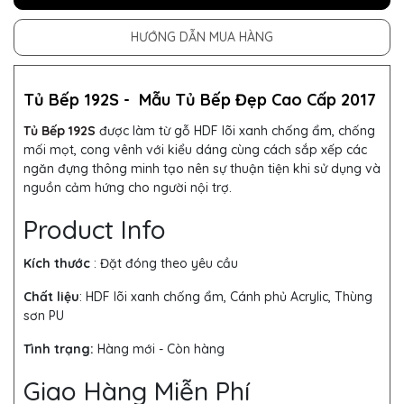
HƯỚNG DẪN MUA HÀNG
Tủ Bếp 192S -
Mẫu
Tủ Bếp
Đẹp Cao Cấp 2017
Tủ Bếp 192S
được làm từ gỗ HDF lõi xanh chống ẩm, chống
mối mọt, cong vênh với kiểu dáng cùng cách sắp xếp các
ngăn đựng thông minh tạo nên sự thuận tiện khi sử dụng và
nguồn cảm hứng cho người nội trợ.
Product Info
Kích thước
: Đặt đóng theo yêu cầu
Chất liệu
: HDF lõi xanh chống ẩm, Cánh phủ Acrylic, Thùng
sơn PU
Tình trạng:
Hàng mới - Còn hàng
Giao Hàng Miễn Phí