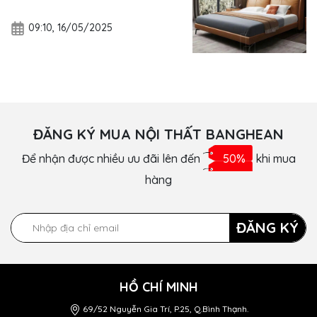
09:10, 16/05/2025
ĐĂNG KÝ MUA NỘI THẤT BANGHEAN
Để nhận được nhiều ưu đãi lên đến
50%
khi mua
hàng
ĐĂNG KÝ
HỒ CHÍ MINH
69/52 Nguyễn Gia Trí, P.25, Q.Bình Thạnh.