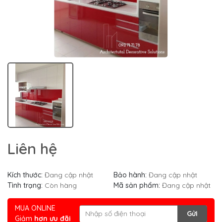
Liên hệ
Kích thước:
Đang cập nhật
Bảo hành:
Đang cập nhật
Tình trạng:
Còn hàng
Mã sản phẩm:
Đang cập nhật
MUA ONLINE
Gửi
Giảm
hơn ưu đãi