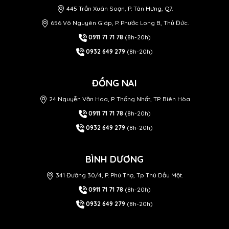
445 Trần Xuân Soạn, P. Tân Hưng, Q7.
656 Võ Nguyên Giáp, P. Phước Long B, Thủ Đức.
0911 71 71 78
(8h-20h)
0932 649 279
(8h-20h)
ĐỒNG NAI
24 Nguyễn Văn Hoa, P. Thống Nhất, TP. Biên Hòa
0911 71 71 78
(8h-20h)
0932 649 279
(8h-20h)
BÌNH DƯƠNG
341 Đường 30/4, P. Phú Thọ, Tp Thủ Dầu Một.
0911 71 71 78
(8h-20h)
0932 649 279
(8h-20h)