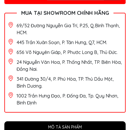
MUA TẠI SHOWROOM CHÍNH HÃNG
69/52 Đường Nguyễn Gia Trí, P.25, Q.Bình Thạnh,
HCM.
445 Trần Xuân Soạn, P. Tân Hưng, Q7, HCM.
656 Võ Nguyên Giáp, P. Phước Long B, Thủ Đức.
24 Nguyễn Văn Hoa, P. Thống Nhất, TP. Biên Hòa,
Đồng Nai.
341 Đường 30/4, P. Phú Hòa, TP. Thủ Dầu Một,
Bình Dương.
1002 Trần Hưng Đạo, P. Đống Đa, Tp. Quy Nhơn,
Bình Định
MÔ TẢ SẢN PHẨM