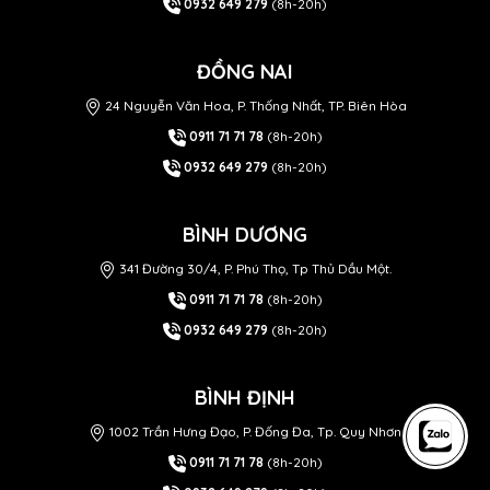
0932 649 279
(8h-20h)
ĐỒNG NAI
24 Nguyễn Văn Hoa, P. Thống Nhất, TP. Biên Hòa
0911 71 71 78
(8h-20h)
0932 649 279
(8h-20h)
BÌNH DƯƠNG
341 Đường 30/4, P. Phú Thọ, Tp Thủ Dầu Một.
0911 71 71 78
(8h-20h)
0932 649 279
(8h-20h)
BÌNH ĐỊNH
1002 Trần Hưng Đạo, P. Đống Đa, Tp. Quy Nhơn
0911 71 71 78
(8h-20h)