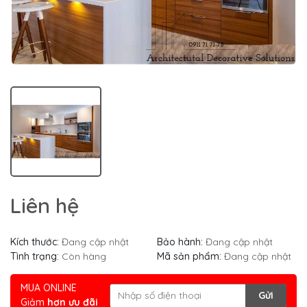
Liên hệ
Kích thước:
Đang cập nhật
Bảo hành:
Đang cập nhật
Tình trạng:
Còn hàng
Mã sản phẩm:
Đang cập nhật
MUA ONLINE
Gửi
Giảm
hơn ưu đãi