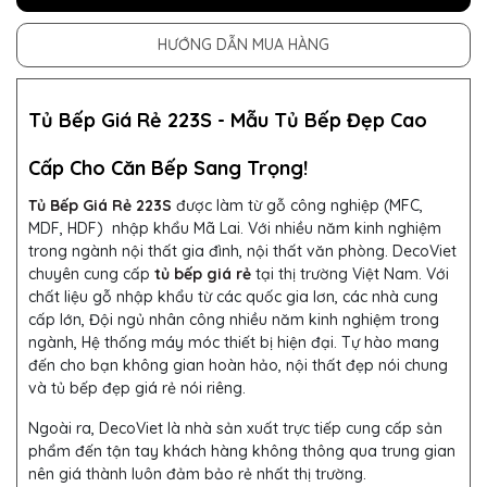
HƯỚNG DẪN MUA HÀNG
Tủ Bếp Giá Rẻ 223S -
Mẫu
Tủ Bếp
Đẹp Cao
Cấp Cho Căn Bếp Sang Trọng!
Tủ Bếp Giá Rẻ 223S
được làm từ
gỗ công nghiệp (MFC,
MDF, HDF) nhập khẩu Mã Lai. Với nhiều năm kinh nghiệm
trong ngành nội thất gia đình, nội thất văn phòng. DecoViet
chuyên cung cấp
tủ bếp giá rẻ
tại thị trường Việt Nam. Với
chất liệu gỗ nhập khẩu từ các quốc gia lơn, các nhà cung
cấp lớn, Đội ngủ nhân công nhiều năm kinh nghiệm trong
ngành, Hệ thống máy móc thiết bị hiện đại. Tự hào mang
đến cho bạn không gian hoàn hảo, nội thất đẹp nói chung
và tủ bếp đẹp giá rẻ nói riêng.
Ngoài ra, DecoViet là nhà sản xuất trực tiếp cung cấp sản
phẩm đến tận tay khách hàng không thông qua trung gian
nên giá thành luôn đảm bảo rẻ nhất thị trường.