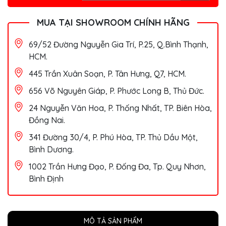
MUA TẠI SHOWROOM CHÍNH HÃNG
69/52 Đường Nguyễn Gia Trí, P.25, Q.Bình Thạnh,
HCM.
445 Trần Xuân Soạn, P. Tân Hưng, Q7, HCM.
656 Võ Nguyên Giáp, P. Phước Long B, Thủ Đức.
24 Nguyễn Văn Hoa, P. Thống Nhất, TP. Biên Hòa,
Đồng Nai.
341 Đường 30/4, P. Phú Hòa, TP. Thủ Dầu Một,
Bình Dương.
1002 Trần Hưng Đạo, P. Đống Đa, Tp. Quy Nhơn,
Bình Định
MÔ TẢ SẢN PHẨM