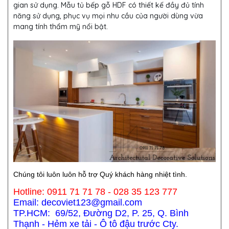
gian sử dụng. Mẫu tủ bếp gỗ HDF
có thiết kế đầy đủ tính
năng sử dụng, phục vụ mọi nhu cầu của người dùng vừa
mang tính thẩm mỹ nổi bật.
Chúng tôi luôn luôn hỗ trợ Quý khách hàng nhiệt tình.
Hotline: 0911 71 71 78 - 028 35 123 777
Email: decoviet123@gmail.com
TP.HCM: 69/52, Đường D2, P. 25, Q. Bình
Thạnh - Hẻm xe tải - Ô tô đậu trước Cty.