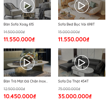
Bàn Sofa Xoay 61S
Sofa Bed Bọc Vải 698T
14.500.000₫
15.000.000₫
11.550.000₫
11.550.000₫
Bàn Trà Mặt Đá Chân Inox
Sofa Da Thật 454T
176S
12.500.000₫
75.000.000₫
10.450.000₫
35.000.000₫