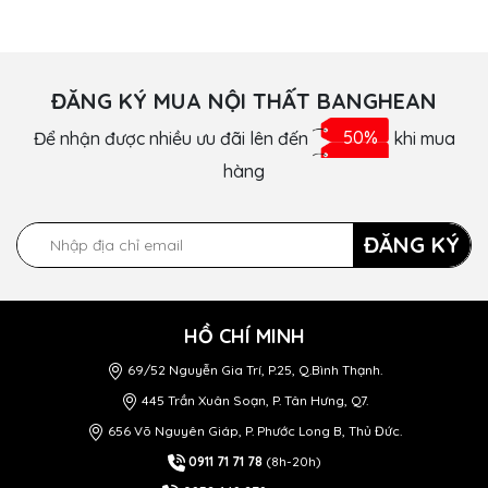
ĐĂNG KÝ MUA NỘI THẤT BANGHEAN
Để nhận được nhiều ưu đãi lên đến
50%
khi mua
hàng
ĐĂNG KÝ
HỒ CHÍ MINH
69/52 Nguyễn Gia Trí, P.25, Q.Bình Thạnh.
445 Trần Xuân Soạn, P. Tân Hưng, Q7.
656 Võ Nguyên Giáp, P. Phước Long B, Thủ Đức.
0911 71 71 78
(8h-20h)