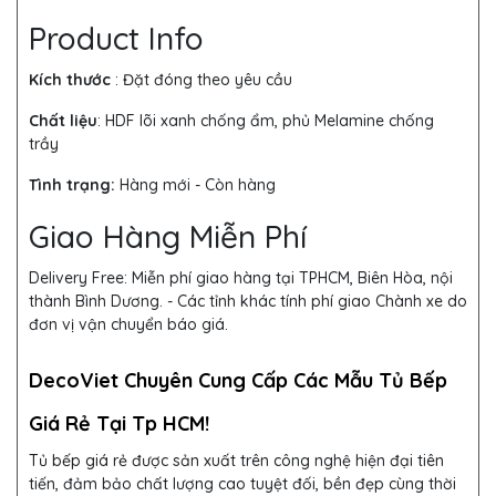
Product Info
Kích thước
: Đặt đóng theo yêu cầu
Chất liệu
: HDF lõi xanh chống ẩm, phủ Melamine chống
trầy
Tình trạng:
Hàng mới - Còn hàng
Giao Hàng Miễn Phí
Delivery Free:
Miễn phí giao hàng tại TPHCM, Biên Hòa, nội
thành Bình Dương. - Các tỉnh khác tính phí giao Chành xe do
đơn vị vận chuyển báo giá.
DecoViet Chuyên Cung Cấp Các Mẫu Tủ Bếp
Giá Rẻ Tại Tp HCM!
Tủ bếp giá rẻ
được sản xuất trên công nghệ hiện đại tiên
tiến, đảm bảo chất lượng cao tuyệt đối, bền đẹp cùng thời