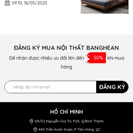
09:10, 16/05/2025
ĐĂNG KÝ MUA NỘI THẤT BANGHEAN
Để nhận được nhiều ưu đãi lên đến
50%
khi mua
hàng
ĐĂNG KÝ
HỒ CHÍ MINH
69/52 Nguyễn Gia Trí, P.25, Q.Bình Thạnh.
445 Trần Xuân Soạn, P. Tân Hưng, Q7.