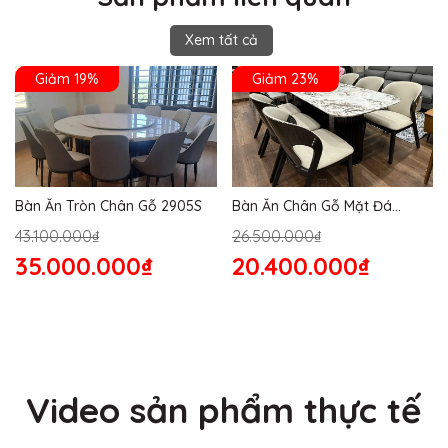
Xem tất cả
Giảm 19%
Giảm 23%
Bàn Ăn Tròn Chân Gỗ 2905S
Bàn Ăn Chân Gỗ Mặt Đá
2864S
43.100.000₫
26.500.000₫
35.000.000₫
20.400.000₫
Video sản phẩm thực tế