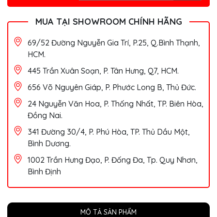
MUA TẠI SHOWROOM CHÍNH HÃNG
69/52 Đường Nguyễn Gia Trí, P.25, Q.Bình Thạnh,
HCM.
445 Trần Xuân Soạn, P. Tân Hưng, Q7, HCM.
656 Võ Nguyên Giáp, P. Phước Long B, Thủ Đức.
24 Nguyễn Văn Hoa, P. Thống Nhất, TP. Biên Hòa,
Đồng Nai.
341 Đường 30/4, P. Phú Hòa, TP. Thủ Dầu Một,
Bình Dương.
1002 Trần Hưng Đạo, P. Đống Đa, Tp. Quy Nhơn,
Bình Định
MÔ TẢ SẢN PHẨM