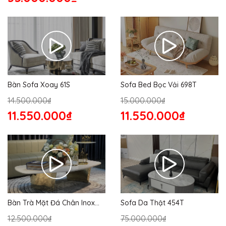
Bàn Sofa Xoay 61S
Sofa Bed Bọc Vải 698T
14.500.000₫
15.000.000₫
11.550.000₫
11.550.000₫
Bàn Trà Mặt Đá Chân Inox
Sofa Da Thật 454T
176S
12.500.000₫
75.000.000₫