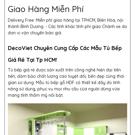
Giao Hàng Miễn Phí
Delivery Free:
Miễn phí giao hàng tại TPHCM, Biên Hòa, nội
thành Bình Dương. - Các tỉnh khác tính phí giao Chành xe do
đơn vị vận chuyển báo giá.
DecoViet Chuyên Cung Cấp Các Mẫu Tủ Bếp
Giá Rẻ Tại Tp HCM!
Tủ bếp giá rẻ
được sản xuất trên công nghệ hiện đại tiên
tiến, đảm bảo chất lượng cao tuyệt đối, bền đẹp cùng thời
gian sử dụng. Mẫu tủ bếp gỗ HDF
có thiết kế đầy đủ tính
năng sử dụng, phục vụ mọi nhu cầu của người dùng vừa
mang tính thẩm mỹ nổi bật.