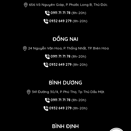
656 Võ Nguyên Giáp, P. Phước Long B, Thủ Đức.
0911 71 71 78
(8h-20h)
0932 649 279
(8h-20h)
ĐỒNG NAI
24 Nguyễn Văn Hoa, P. Thống Nhất, TP. Biên Hòa
0911 71 71 78
(8h-20h)
0932 649 279
(8h-20h)
BÌNH DƯƠNG
341 Đường 30/4, P. Phú Thọ, Tp Thủ Dầu Một.
0911 71 71 78
(8h-20h)
0932 649 279
(8h-20h)
BÌNH ĐỊNH