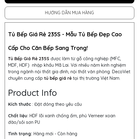
HƯỚNG DẪN MUA HÀNG
Tủ Bếp Giá Rẻ 235S -
Mẫu
Tủ Bếp
Đẹp Cao
Cấp Cho Căn Bếp Sang Trọng!
Tủ Bếp Giá Rẻ 235S
được làm từ
gỗ công nghiệp (MFC,
MDF, HDF) nhập khẩu Mã Lai. Với nhiều năm kinh nghiệm
trong ngành nội thất gia đình, nội thất văn phòng. DecoViet
chuyên cung cấp
tủ bếp giá rẻ
tại thị trường Việt Nam.
Product Info
Kích thước
: Đặt đóng theo yêu cầu
Chất liệu
: HDF lõi xanh chống ẩm, phủ Verneer xoan
đào/sồi sơn PU
Tình trạng:
Hàng mới - Còn hàng