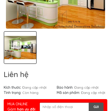
Liên hệ
Kích thước:
Đang cập nhật
Bảo hành:
Đang cập nhật
Tình trạng:
Còn hàng
Mã sản phẩm:
Đang cập nhật
MUA ONLINE
Gửi
Giảm
hơn ưu đãi