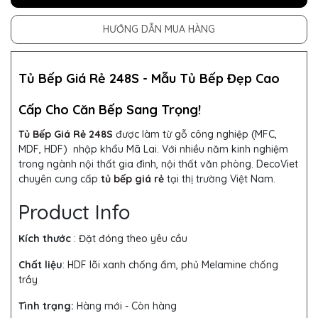
HƯỚNG DẪN MUA HÀNG
Tủ Bếp Giá Rẻ 248S -
Mẫu
Tủ Bếp
Đẹp Cao
Cấp Cho Căn Bếp Sang Trọng!
Tủ Bếp Giá Rẻ 248S
được làm từ
gỗ công nghiệp (MFC,
MDF, HDF) nhập khẩu Mã Lai. Với nhiều năm kinh nghiệm
trong ngành nội thất gia đình, nội thất văn phòng. DecoViet
chuyên cung cấp
tủ bếp giá rẻ
tại thị trường Việt Nam.
Product Info
Kích thước
: Đặt đóng theo yêu cầu
Chất liệu
: HDF lõi xanh chống ẩm, phủ Melamine chống
trầy
Tình trạng:
Hàng mới - Còn hàng