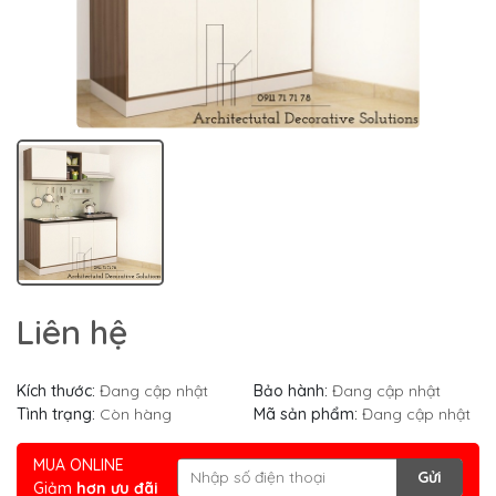
Liên hệ
Kích thước:
Đang cập nhật
Bảo hành:
Đang cập nhật
Tình trạng:
Còn hàng
Mã sản phẩm:
Đang cập nhật
MUA ONLINE
Gửi
Giảm
hơn ưu đãi