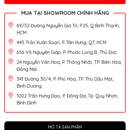
MUA TẠI SHOWROOM CHÍNH HÃNG
69/52 Đường Nguyễn Gia Trí, P.25, Q.Bình Thạnh,
HCM.
445 Trần Xuân Soạn, P. Tân Hưng, Q7, HCM.
656 Võ Nguyên Giáp, P. Phước Long B, Thủ Đức.
24 Nguyễn Văn Hoa, P. Thống Nhất, TP. Biên Hòa,
Đồng Nai.
341 Đường 30/4, P. Phú Hòa, TP. Thủ Dầu Một,
Bình Dương.
1002 Trần Hưng Đạo, P. Đống Đa, Tp. Quy Nhơn,
Bình Định
MÔ TẢ SẢN PHẨM