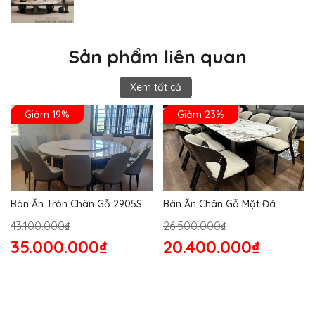
Sản phẩm liên quan
Xem tất cả
Giảm 19%
Giảm 23%
Bàn Ăn Tròn Chân Gỗ 2905S
Bàn Ăn Chân Gỗ Mặt Đá
2864S
43.100.000₫
26.500.000₫
35.000.000₫
20.400.000₫