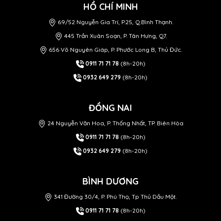
HỒ CHÍ MINH
69/52 Nguyễn Gia Trí, P.25, Q.Bình Thạnh.
445 Trần Xuân Soạn, P. Tân Hưng, Q7.
656 Võ Nguyên Giáp, P. Phước Long B, Thủ Đức.
0911 71 71 78
(8h-20h)
0932 649 279
(8h-20h)
ĐỒNG NAI
24 Nguyễn Văn Hoa, P. Thống Nhất, TP. Biên Hòa
0911 71 71 78
(8h-20h)
0932 649 279
(8h-20h)
BÌNH DƯƠNG
341 Đường 30/4, P. Phú Thọ, Tp Thủ Dầu Một.
0911 71 71 78
(8h-20h)