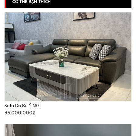
CÓ THỂ BẠN THÍCH
Sofa Da Bò Ý 610T
35.000.000₫