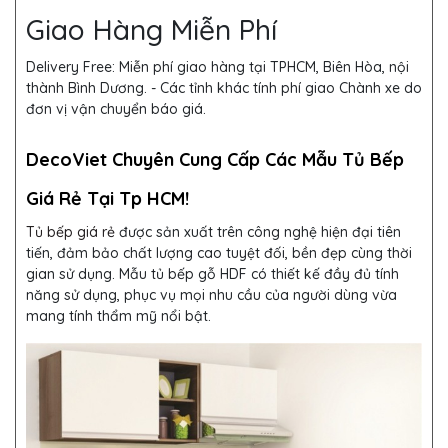
Giao Hàng Miễn Phí
Delivery Free:
Miễn phí giao hàng tại TPHCM, Biên Hòa, nội
thành Bình Dương. - Các tỉnh khác tính phí giao Chành xe do
đơn vị vận chuyển báo giá.
DecoViet Chuyên Cung Cấp Các Mẫu Tủ Bếp
Giá Rẻ Tại Tp HCM!
Tủ bếp giá rẻ
được sản xuất trên công nghệ hiện đại tiên
tiến, đảm bảo chất lượng cao tuyệt đối, bền đẹp cùng thời
gian sử dụng. Mẫu tủ bếp gỗ HDF
có thiết kế đầy đủ tính
năng sử dụng, phục vụ mọi nhu cầu của người dùng vừa
mang tính thẩm mỹ nổi bật.