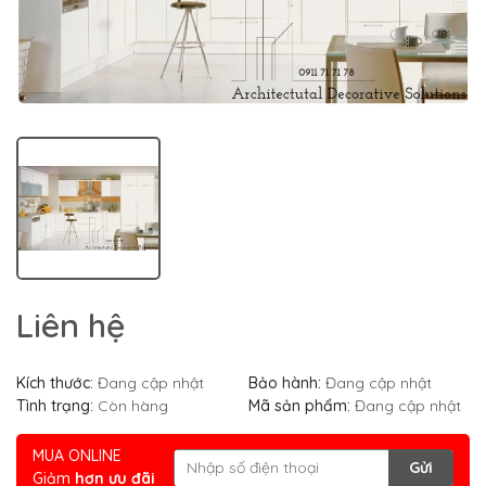
Liên hệ
Kích thước:
Đang cập nhật
Bảo hành:
Đang cập nhật
Tình trạng:
Còn hàng
Mã sản phẩm:
Đang cập nhật
MUA ONLINE
Gửi
Giảm
hơn ưu đãi