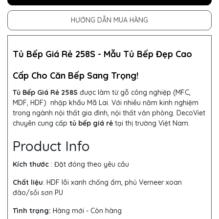
HƯỚNG DẪN MUA HÀNG
Tủ Bếp Giá Rẻ 258S -
Mẫu
Tủ Bếp
Đẹp Cao
Cấp Cho Căn Bếp Sang Trọng!
Tủ Bếp Giá Rẻ 258S
được làm từ
gỗ công nghiệp (MFC,
MDF, HDF) nhập khẩu Mã Lai. Với nhiều năm kinh nghiệm
trong ngành nội thất gia đình, nội thất văn phòng. DecoViet
chuyên cung cấp
tủ bếp giá rẻ
tại thị trường Việt Nam.
Product Info
Kích thước
: Đặt đóng theo yêu cầu
Chất liệu
: HDF lõi xanh chống ẩm, phủ Verneer xoan
đào/sồi sơn PU
Tình trạng:
Hàng mới - Còn hàng