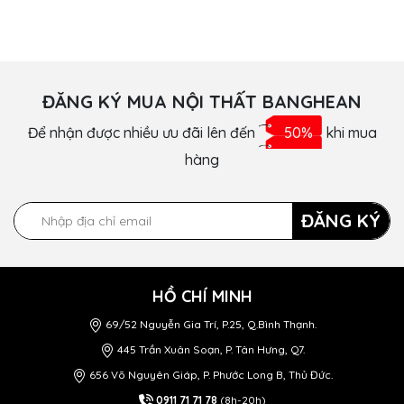
ĐĂNG KÝ MUA NỘI THẤT BANGHEAN
Để nhận được nhiều ưu đãi lên đến
50%
khi mua
hàng
ĐĂNG KÝ
HỒ CHÍ MINH
69/52 Nguyễn Gia Trí, P.25, Q.Bình Thạnh.
445 Trần Xuân Soạn, P. Tân Hưng, Q7.
656 Võ Nguyên Giáp, P. Phước Long B, Thủ Đức.
0911 71 71 78
(8h-20h)