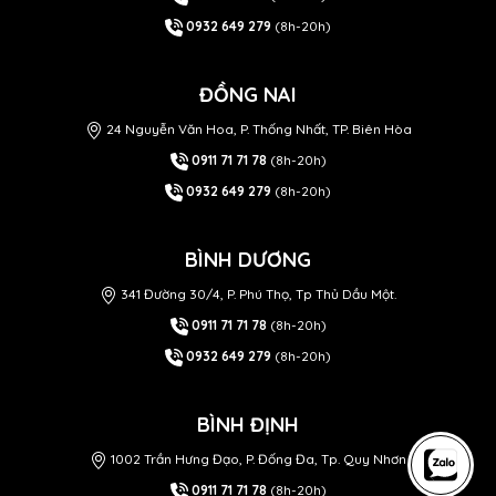
0932 649 279
(8h-20h)
ĐỒNG NAI
24 Nguyễn Văn Hoa, P. Thống Nhất, TP. Biên Hòa
0911 71 71 78
(8h-20h)
0932 649 279
(8h-20h)
BÌNH DƯƠNG
341 Đường 30/4, P. Phú Thọ, Tp Thủ Dầu Một.
0911 71 71 78
(8h-20h)
0932 649 279
(8h-20h)
BÌNH ĐỊNH
1002 Trần Hưng Đạo, P. Đống Đa, Tp. Quy Nhơn
0911 71 71 78
(8h-20h)