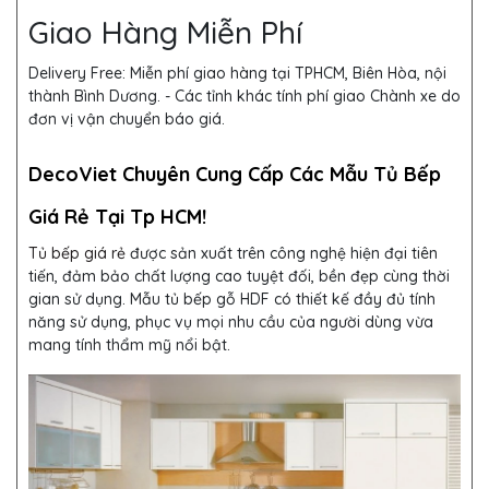
Giao Hàng Miễn Phí
Delivery Free:
Miễn phí giao hàng tại TPHCM, Biên Hòa, nội
thành Bình Dương. - Các tỉnh khác tính phí giao Chành xe do
đơn vị vận chuyển báo giá.
DecoViet Chuyên Cung Cấp Các Mẫu Tủ Bếp
Giá Rẻ Tại Tp HCM!
Tủ bếp giá rẻ
được sản xuất trên công nghệ hiện đại tiên
tiến, đảm bảo chất lượng cao tuyệt đối, bền đẹp cùng thời
gian sử dụng. Mẫu tủ bếp gỗ HDF
có thiết kế đầy đủ tính
năng sử dụng, phục vụ mọi nhu cầu của người dùng vừa
mang tính thẩm mỹ nổi bật.