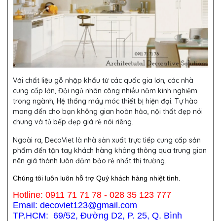
Với chất liệu gỗ nhập khẩu từ các quốc gia lơn, các nhà
cung cấp lớn, Đội ngủ nhân công nhiều năm kinh nghiệm
trong ngành, Hệ thống máy móc thiết bị hiện đại. Tự hào
mang đến cho bạn không gian hoàn hảo, nội thất đẹp nói
chung và tủ bếp đẹp giá rẻ nói riêng.
Ngoài ra, DecoViet là nhà sản xuất trực tiếp cung cấp sản
phẩm đến tận tay khách hàng không thông qua trung gian
nên giá thành luôn đảm bảo rẻ nhất thị trường.
Chúng tôi luôn luôn hỗ trợ Quý khách hàng nhiệt tình.
Hotline: 0911 71 71 78 - 028 35 123 777
Email: decoviet123@gmail.com
TP.HCM: 69/52, Đường D2, P. 25, Q. Bình