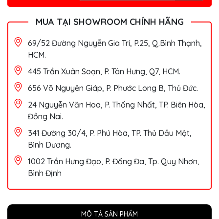
MUA TẠI SHOWROOM CHÍNH HÃNG
69/52 Đường Nguyễn Gia Trí, P.25, Q.Bình Thạnh,
HCM.
445 Trần Xuân Soạn, P. Tân Hưng, Q7, HCM.
656 Võ Nguyên Giáp, P. Phước Long B, Thủ Đức.
24 Nguyễn Văn Hoa, P. Thống Nhất, TP. Biên Hòa,
Đồng Nai.
341 Đường 30/4, P. Phú Hòa, TP. Thủ Dầu Một,
Bình Dương.
1002 Trần Hưng Đạo, P. Đống Đa, Tp. Quy Nhơn,
Bình Định
MÔ TẢ SẢN PHẨM