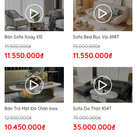
Bàn Sofa Xoay 61S
Sofa Bed Bọc Vải 698T
14.500.000₫
15.000.000₫
11.550.000₫
11.550.000₫
Bàn Trà Mặt Đá Chân Inox
Sofa Da Thật 454T
176S
12.500.000₫
75.000.000₫
10.450.000₫
35.000.000₫