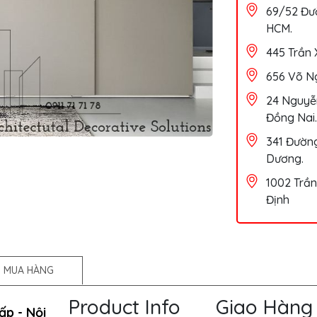
69/52 Đườ
HCM.
445 Trần 
656 Võ Ng
24 Nguyễn
Đồng Nai.
341 Đường
Dương.
1002 Trần
Định
 MUA HÀNG
Product Info
Giao Hàng
p - Nội