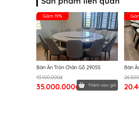
Sản phẩm liên quan
Giảm 19%
Giả
Bàn Ăn Tròn Chân Gỗ 2905S
Bàn Ă
43.100.000₫
26.50
35.000.000₫
20.
Thêm vào giỏ