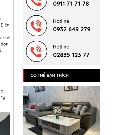
0911 71 71 78
í
Hotline
 Biên
0932 649 279
c tính
 đơn
Hotline
.
02835 123 77
CÓ THỂ BẠN THÍCH
ho
 tỷ