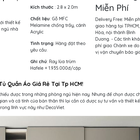
Miễn Phí
Kích thước
:
2.8 x 2.0m
Chất liệu
: Gỗ MFC
Delivery Free:
Miễn ph
i thiết kế
Melamine chống trầy, cánh
giao hàng tại TPHCM,
g ngủ nhà
Acrylic
Hòa, nội thành Bình
Dương. - Các tỉnh khá
Tình trạng
: Hàng đặt theo
phí giao Chành xe do
yêu cầu.
vị vận chuyển báo giá
Ghi chú
: Ray lùa trùm
Hafele + 1.935.000đ/cặp
Tủ Quần Áo Giá Rẻ Tại Tp HCM!
 thiếu được trong những phòng ngủ hiện nay. Nhưng để chọn được c
ian và cá tính của bản thân thì lại cần có được sự tư vấn và thiết kế
rong lĩnh vực này như DecoViet.