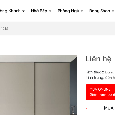
òng Khách
Nhà Bếp
Phòng Ngủ
Baby Shop
 121S
Liên hệ
Kích thước:
Đang 
Tình trạng:
Còn 
MUA ONLINE
Giảm
hơn ưu đ
MUA