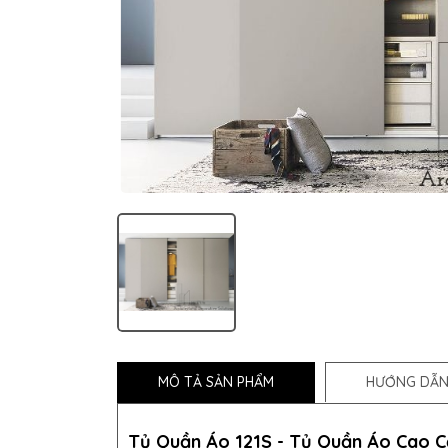
MÔ TẢ SẢN PHẨM
HƯỚNG DẪN
Tủ Quần Áo 121S -
Tủ Quần Áo
Cao Cấ