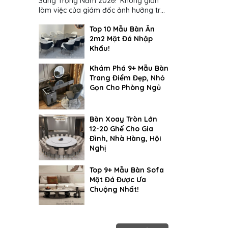
Sang Trọng Năm 2026! Không gian
làm việc của giám đốc ảnh hưởng trực
tiếp đến cách suy nghĩ và ra quyết
Top 10 Mẫu Bàn Ăn
định...
2m2 Mặt Đá Nhập
Khẩu!
Khám Phá 9+ Mẫu Bàn
Trang Điểm Đẹp, Nhỏ
Gọn Cho Phòng Ngủ
Bàn Xoay Tròn Lớn
12-20 Ghế Cho Gia
Đình, Nhà Hàng, Hội
Nghị
Top 9+ Mẫu Bàn Sofa
Mặt Đá Được Ưa
Chuộng Nhất!