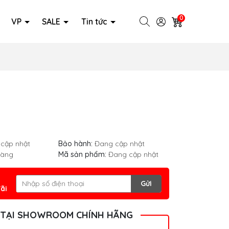
0
VP
SALE
Tin tức
cập nhật
Bảo hành:
Đang cập nhật
hàng
Mã sản phẩm:
Đang cập nhật
Gửi
ãi
 TẠI SHOWROOM CHÍNH HÃNG