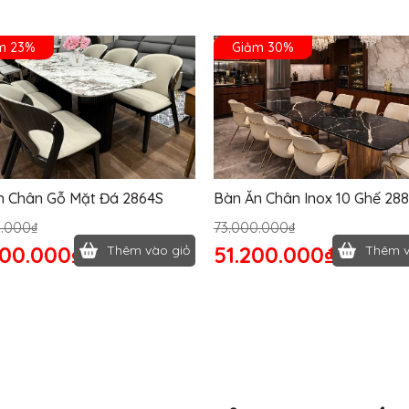
m 23%
Giảm 30%
n Chân Gỗ Mặt Đá 2864S
Bàn Ăn Chân Inox 10 Ghế 28
0.000₫
73.000.000₫
400.000₫
51.200.000₫
Thêm vào giỏ
Thêm v