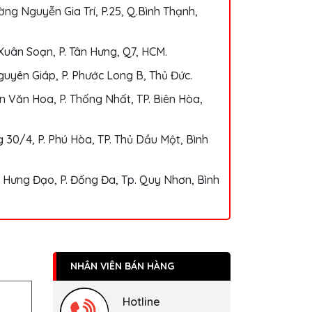
ng Nguyễn Gia Trí, P.25, Q.Bình Thạnh,
Xuân Soạn, P. Tân Hưng, Q7, HCM.
uyên Giáp, P. Phước Long B, Thủ Đức.
 Văn Hoa, P. Thống Nhất, TP. Biên Hòa,
 30/4, P. Phú Hòa, TP. Thủ Dầu Một, Bình
 Hưng Đạo, P. Đống Đa, Tp. Quy Nhơn, Bình
NHÂN VIÊN BÁN HÀNG
Hotline