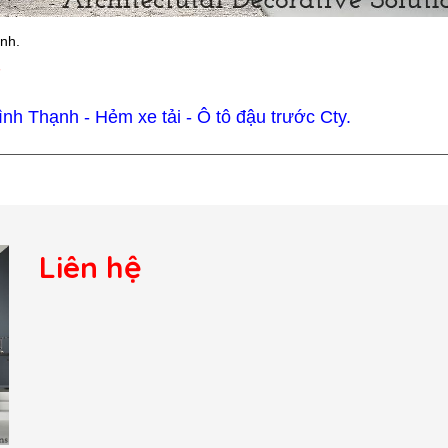
ình.
7
h Thạnh - Hẻm xe tải - Ô tô đậu trước Cty.
Liên hệ