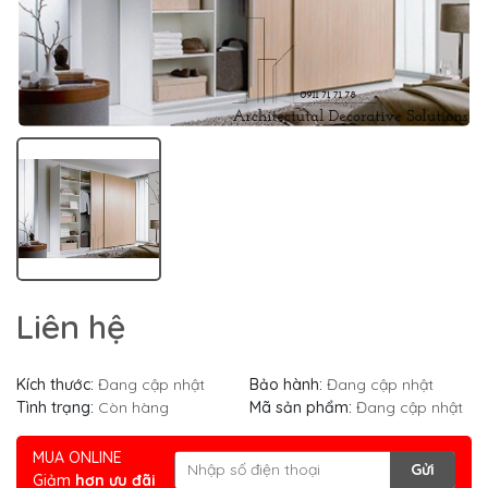
Liên hệ
Kích thước:
Đang cập nhật
Bảo hành:
Đang cập nhật
Tình trạng:
Còn hàng
Mã sản phẩm:
Đang cập nhật
MUA ONLINE
Gửi
Giảm
hơn ưu đãi