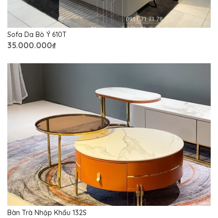
Sofa Da Bò Ý 610T
35.000.000₫
Bàn Trà Nhập Khẩu 132S