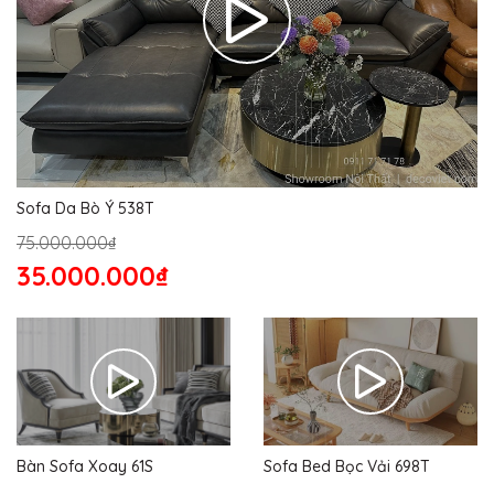
Sofa Da Bò Ý 538T
75.000.000₫
35.000.000₫
Bàn Sofa Xoay 61S
Sofa Bed Bọc Vải 698T