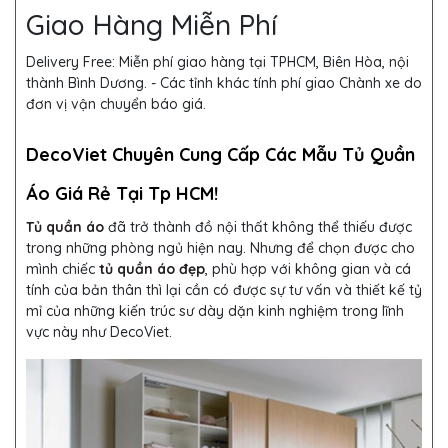
Giao Hàng Miễn Phí
Delivery Free:
Miễn phí giao hàng tại TPHCM, Biên Hòa, nội
thành Bình Dương. - Các tỉnh khác tính phí giao Chành xe do
đơn vị vận chuyển báo giá.
DecoViet Chuyên Cung Cấp Các Mẫu Tủ Quần
Áo Giá Rẻ Tại Tp HCM!
Tủ quần áo
đã trở thành đồ nội thất không thể thiếu được
trong những phòng ngủ hiện nay. Nhưng để chọn được cho
mình chiếc
tủ quần áo đẹp
, phù hợp với không gian và cá
tính của bản thân thì lại cần có được sự tư vấn và thiết kế tỷ
mỉ của những kiến trúc sư dày dặn kinh nghiệm trong lĩnh
vực này như DecoViet.