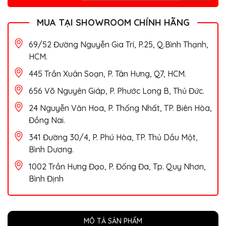
MUA TẠI SHOWROOM CHÍNH HÃNG
69/52 Đường Nguyễn Gia Trí, P.25, Q.Bình Thạnh,
HCM.
445 Trần Xuân Soạn, P. Tân Hưng, Q7, HCM.
656 Võ Nguyên Giáp, P. Phước Long B, Thủ Đức.
24 Nguyễn Văn Hoa, P. Thống Nhất, TP. Biên Hòa,
Đồng Nai.
341 Đường 30/4, P. Phú Hòa, TP. Thủ Dầu Một,
Bình Dương.
1002 Trần Hưng Đạo, P. Đống Đa, Tp. Quy Nhơn,
Bình Định
MÔ TẢ SẢN PHẨM