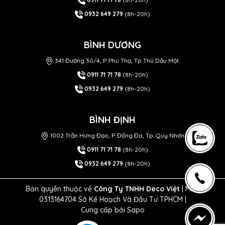
0932 649 279
(8h-20h)
BÌNH DƯƠNG
341 Đường 30/4, P. Phú Thọ, Tp Thủ Dầu Một.
0911 71 71 78
(8h-20h)
0932 649 279
(8h-20h)
BÌNH ĐỊNH
1002 Trần Hưng Đạo, P. Đống Đa, Tp. Quy Nhơn
0911 71 71 78
(8h-20h)
0932 649 279
(8h-20h)
Bản quyền thuộc về
Công Ty TNHH Deco Việt
| MST
0313164704 Sở Kế Hoạch Và Đầu Tư TPHCM |
Cung cấp bởi
Sapo