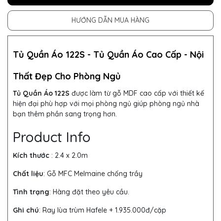
HƯỚNG DẪN MUA HÀNG
Tủ Quần Áo 122S -
Tủ Quần Áo
Cao Cấp - Nội
Thất Đẹp Cho Phòng Ngủ
Tủ Quần Áo 122S
được làm từ gỗ MDF cao cấp với thiết kế
hiện đại phù hợp với mọi phòng ngủ giúp phòng ngủ nhà
bạn thêm phần sang trọng hơn.
Product Info
Kích thước
:
2.4 x 2.0m
Chất liệu
: Gỗ MFC Melmaine chống trầy
Tình trạng
: Hàng đặt theo yêu cầu.
Ghi chú
: Ray lùa trùm Hafele + 1.935.000đ/cặp