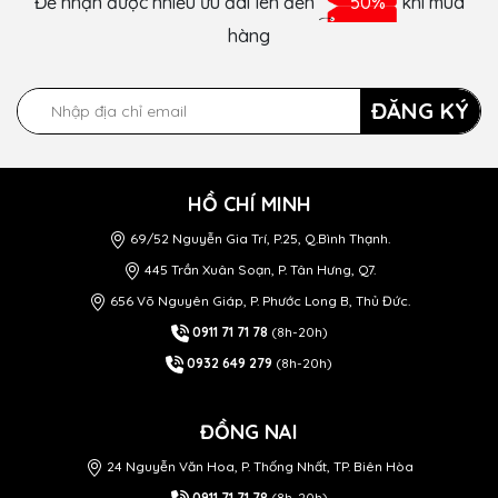
Để nhận được nhiều ưu đãi lên đến
50%
khi mua
hàng
ĐĂNG KÝ
HỒ CHÍ MINH
69/52 Nguyễn Gia Trí, P.25, Q.Bình Thạnh.
445 Trần Xuân Soạn, P. Tân Hưng, Q7.
656 Võ Nguyên Giáp, P. Phước Long B, Thủ Đức.
0911 71 71 78
(8h-20h)
0932 649 279
(8h-20h)
ĐỒNG NAI
24 Nguyễn Văn Hoa, P. Thống Nhất, TP. Biên Hòa
0911 71 71 78
(8h-20h)