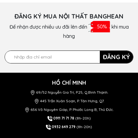
ĐĂNG KÝ MUA NỘI THẤT BANGHEAN
Để nhận được nhiều ưu đãi lên đến
50%
khi mua
hàng
ĐĂNG KÝ
HỒ CHÍ MINH
69/52 Nguyễn Gia Trí, P.25, Q.Bình Thạnh.
445 Trần Xuân Soạn, P. Tân Hưng, Q7.
656 Võ Nguyên Giáp, P. Phước Long B, Thủ Đức.
0911 71 71 78
(8h-20h)
0932 649 279
(8h-20h)