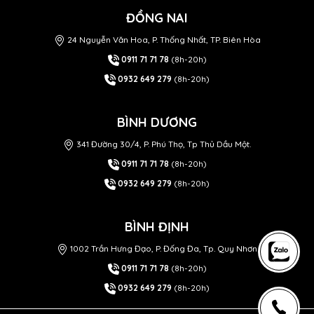
ĐỒNG NAI
24 Nguyễn Văn Hoa, P. Thống Nhất, TP. Biên Hòa
0911 71 71 78
(8h-20h)
0932 649 279
(8h-20h)
BÌNH DƯƠNG
341 Đường 30/4, P. Phú Thọ, Tp Thủ Dầu Một.
0911 71 71 78
(8h-20h)
0932 649 279
(8h-20h)
BÌNH ĐỊNH
1002 Trần Hưng Đạo, P. Đống Đa, Tp. Quy Nhơn
0911 71 71 78
(8h-20h)
0932 649 279
(8h-20h)