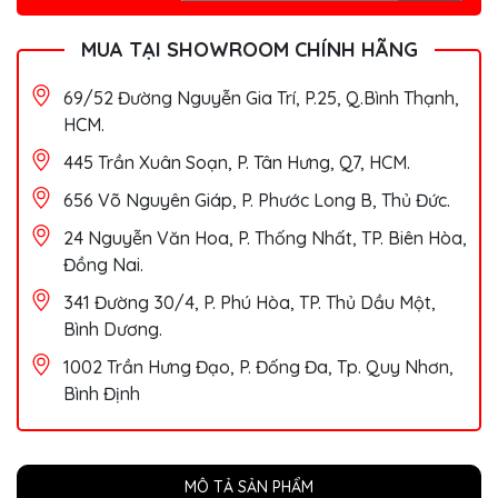
MUA TẠI SHOWROOM CHÍNH HÃNG
69/52 Đường Nguyễn Gia Trí, P.25, Q.Bình Thạnh,
HCM.
445 Trần Xuân Soạn, P. Tân Hưng, Q7, HCM.
656 Võ Nguyên Giáp, P. Phước Long B, Thủ Đức.
24 Nguyễn Văn Hoa, P. Thống Nhất, TP. Biên Hòa,
Đồng Nai.
341 Đường 30/4, P. Phú Hòa, TP. Thủ Dầu Một,
Bình Dương.
1002 Trần Hưng Đạo, P. Đống Đa, Tp. Quy Nhơn,
Bình Định
MÔ TẢ SẢN PHẨM