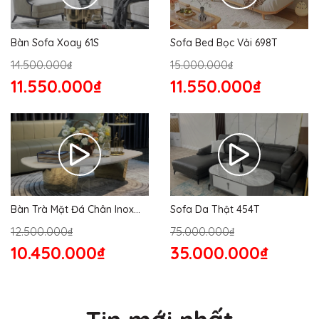
Bàn Sofa Xoay 61S
Sofa Bed Bọc Vải 698T
14.500.000₫
15.000.000₫
11.550.000₫
11.550.000₫
Bàn Trà Mặt Đá Chân Inox
Sofa Da Thật 454T
176S
12.500.000₫
75.000.000₫
10.450.000₫
35.000.000₫