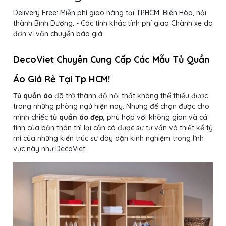
Delivery Free:
Miễn phí giao hàng tại TPHCM, Biên Hòa, nội
thành Bình Dương. - Các tỉnh khác tính phí giao Chành xe do
đơn vị vận chuyển báo giá.
DecoViet Chuyên Cung Cấp Các Mẫu Tủ Quần
Áo Giá Rẻ Tại Tp HCM!
Tủ quần áo
đã trở thành đồ nội thất không thể thiếu được
trong những phòng ngủ hiện nay. Nhưng để chọn được cho
mình chiếc
tủ quần áo đẹp
, phù hợp với không gian và cá
tính của bản thân thì lại cần có được sự tư vấn và thiết kế tỷ
mỉ của những kiến trúc sư dày dặn kinh nghiệm trong lĩnh
vực này như DecoViet.