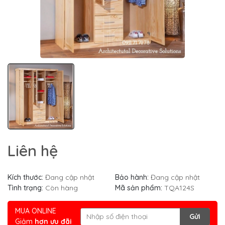
Liên hệ
Kích thước:
Đang cập nhật
Bảo hành:
Đang cập nhật
Tình trạng:
Còn hàng
Mã sản phẩm:
TQA124S
MUA ONLINE
Gửi
Giảm
hơn ưu đãi