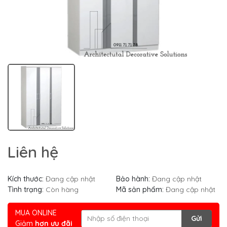
Liên hệ
Kích thước:
Đang cập nhật
Bảo hành:
Đang cập nhật
Tình trạng:
Còn hàng
Mã sản phẩm:
Đang cập nhật
MUA ONLINE
Gửi
Giảm
hơn ưu đãi