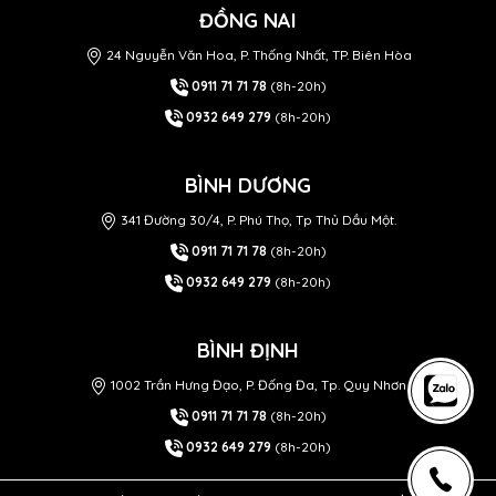
ĐỒNG NAI
24 Nguyễn Văn Hoa, P. Thống Nhất, TP. Biên Hòa
0911 71 71 78
(8h-20h)
0932 649 279
(8h-20h)
BÌNH DƯƠNG
341 Đường 30/4, P. Phú Thọ, Tp Thủ Dầu Một.
0911 71 71 78
(8h-20h)
0932 649 279
(8h-20h)
BÌNH ĐỊNH
1002 Trần Hưng Đạo, P. Đống Đa, Tp. Quy Nhơn
0911 71 71 78
(8h-20h)
0932 649 279
(8h-20h)