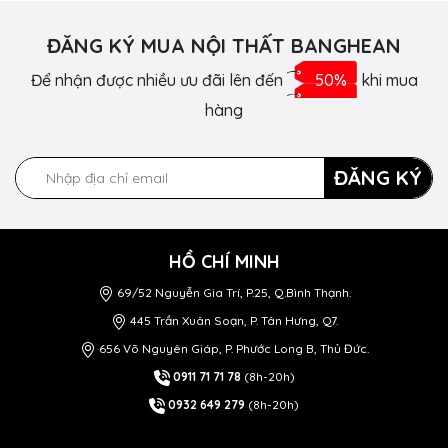
ĐĂNG KÝ MUA NỘI THẤT BANGHEAN
Để nhận được nhiều ưu đãi lên đến
50%
khi mua
hàng
ĐĂNG KÝ
HỒ CHÍ MINH
69/52 Nguyễn Gia Trí, P.25, Q.Bình Thạnh.
445 Trần Xuân Soạn, P. Tân Hưng, Q7.
656 Võ Nguyên Giáp, P. Phước Long B, Thủ Đức.
0911 71 71 78
(8h-20h)
0932 649 279
(8h-20h)