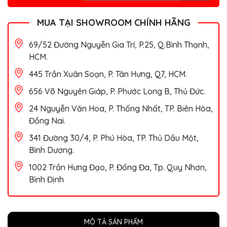
MUA TẠI SHOWROOM CHÍNH HÃNG
69/52 Đường Nguyễn Gia Trí, P.25, Q.Bình Thạnh,
HCM.
445 Trần Xuân Soạn, P. Tân Hưng, Q7, HCM.
656 Võ Nguyên Giáp, P. Phước Long B, Thủ Đức.
24 Nguyễn Văn Hoa, P. Thống Nhất, TP. Biên Hòa,
Đồng Nai.
341 Đường 30/4, P. Phú Hòa, TP. Thủ Dầu Một,
Bình Dương.
1002 Trần Hưng Đạo, P. Đống Đa, Tp. Quy Nhơn,
Bình Định
MÔ TẢ SẢN PHẨM