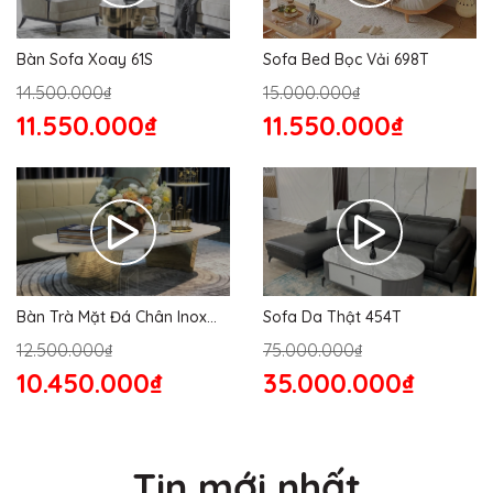
Bàn Sofa Xoay 61S
Sofa Bed Bọc Vải 698T
14.500.000₫
15.000.000₫
11.550.000₫
11.550.000₫
Bàn Trà Mặt Đá Chân Inox
Sofa Da Thật 454T
176S
12.500.000₫
75.000.000₫
10.450.000₫
35.000.000₫
Tin mới nhất